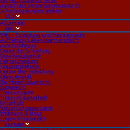
Ein Rechtsanwalt reicht
Ausschluss Versorgungsausgleich
Scheidungskosten senken
FAQ
Allgemein
ABC
Wiki – Scheidung und Familienrecht
Aufhebung Lebenspartnerschaft
Auslandsbezug
Dauer der Scheidung
Downloadcenter
Härtescheidung
Hausratsteilung
Online Ehe-Scheidung
Ohne Anwalt
Rechtsmittelverzicht
Sorgerecht
Trennungsjahr
Trennungsunterhalt
Unterhalt
Versorgungsausgleich
Wohnung & Haus
Zugewinnausgleich
Kontakt