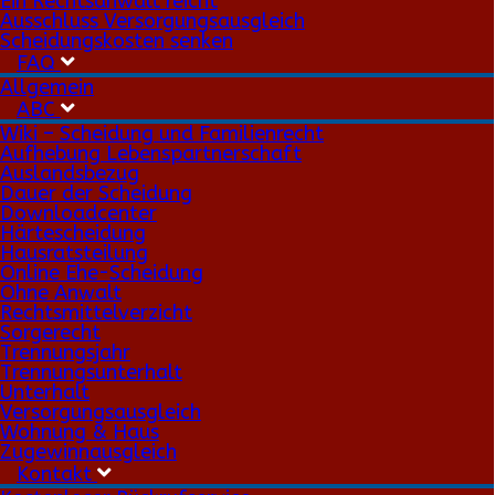
Ein Rechtsanwalt reicht
Ausschluss Versorgungsausgleich
Scheidungskosten senken
FAQ
Allgemein
ABC
Wiki – Scheidung und Familienrecht
Aufhebung Lebenspartnerschaft
Auslandsbezug
Dauer der Scheidung
Downloadcenter
Härtescheidung
Hausratsteilung
Online Ehe-Scheidung
Ohne Anwalt
Rechtsmittelverzicht
Sorgerecht
Trennungsjahr
Trennungsunterhalt
Unterhalt
Versorgungsausgleich
Wohnung & Haus
Zugewinnausgleich
Kontakt