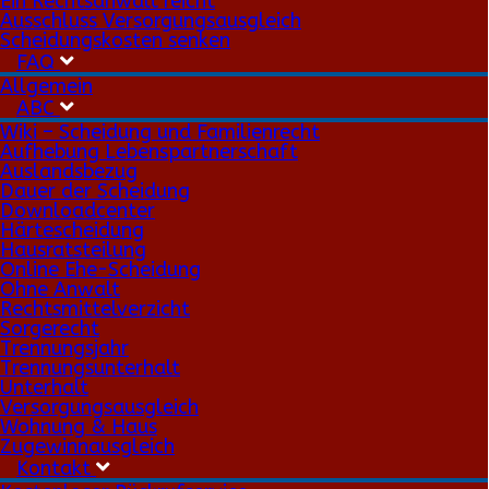
Ein Rechtsanwalt reicht
Ausschluss Versorgungsausgleich
Scheidungskosten senken
FAQ
Allgemein
ABC
Wiki – Scheidung und Familienrecht
Aufhebung Lebenspartnerschaft
Auslandsbezug
Dauer der Scheidung
Downloadcenter
Härtescheidung
Hausratsteilung
Online Ehe-Scheidung
Ohne Anwalt
Rechtsmittelverzicht
Sorgerecht
Trennungsjahr
Trennungsunterhalt
Unterhalt
Versorgungsausgleich
Wohnung & Haus
Zugewinnausgleich
Kontakt