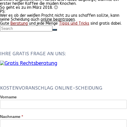
erster heißer Kaffee die müden Knochen.
So geht es zu im März 2018. 🙂
PS:
Wer es ob der weißen Pracht nicht zu uns schaffen sollte, kann
seine Scheidung auch
online beantragen
.
Gute
Beratung
und jede Menge
Tipps und Tricks
sind gratis dabei.
IHRE GRATIS FRAGE AN UNS:
KOSTENVORANSCHLAG ONLINE-SCHEIDUNG
Kostenvoranschlag
Vorname
Online-
Scheidung
Widget
Nachname
*