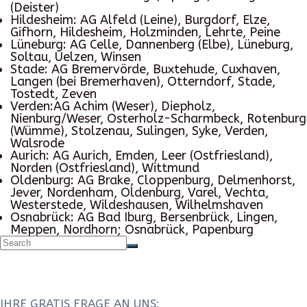
(Deister)
Hildesheim:
AG Alfeld (Leine), Burgdorf, Elze,
Gifhorn, Hildesheim, Holzminden, Lehrte, Peine
Lüneburg:
AG Celle, Dannenberg (Elbe), Lüneburg,
Soltau, Uelzen, Winsen
Stade:
AG Bremervörde, Buxtehude, Cuxhaven,
Langen (bei Bremerhaven), Otterndorf, Stade,
Tostedt, Zeven
Verden:
AG Achim (Weser), Diepholz,
Nienburg/Weser, Osterholz-Scharmbeck, Rotenburg
(Wümme), Stolzenau, Sulingen, Syke, Verden,
Walsrode
Aurich:
AG Aurich, Emden, Leer (Ostfriesland),
Norden (Ostfriesland), Wittmund
Oldenburg:
AG Brake, Cloppenburg, Delmenhorst,
Jever, Nordenham, Oldenburg, Varel, Vechta,
Westerstede, Wildeshausen, Wilhelmshaven
Osnabrück:
AG Bad Iburg, Bersenbrück, Lingen,
Meppen, Nordhorn; Osnabrück, Papenburg
IHRE GRATIS FRAGE AN UNS: