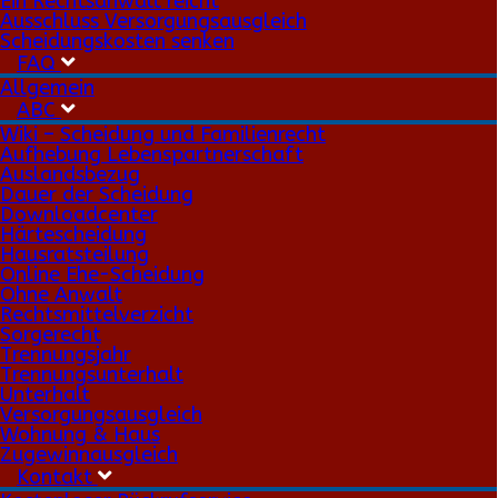
Ein Rechtsanwalt reicht
Ausschluss Versorgungsausgleich
Scheidungskosten senken
FAQ
Allgemein
ABC
Wiki – Scheidung und Familienrecht
Aufhebung Lebenspartnerschaft
Auslandsbezug
Dauer der Scheidung
Downloadcenter
Härtescheidung
Hausratsteilung
Online Ehe-Scheidung
Ohne Anwalt
Rechtsmittelverzicht
Sorgerecht
Trennungsjahr
Trennungsunterhalt
Unterhalt
Versorgungsausgleich
Wohnung & Haus
Zugewinnausgleich
Kontakt