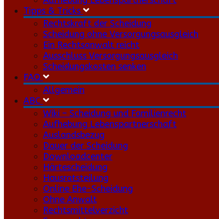
Aufhebung Lebenspartnerschaft
Tipps & Tricks
Rechtskraft der Scheidung
Scheidung ohne Versorgungsausgleich
Ein Rechtsanwalt reicht
Ausschluss Versorgungsausgleich
Scheidungskosten senken
FAQ
Allgemein
ABC
Wiki – Scheidung und Familienrecht
Aufhebung Lebenspartnerschaft
Auslandsbezug
Dauer der Scheidung
Downloadcenter
Härtescheidung
Hausratsteilung
Online Ehe-Scheidung
Ohne Anwalt
Rechtsmittelverzicht