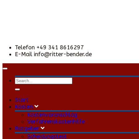
Telefon
+49 341 8616297
E-Mail
info@ritter-bender.de
Toggle
navigation
Start
Kosten
Kostenvoranschlag
Verfahrenskostenhilfe
Ratgeber
Scheidungstest