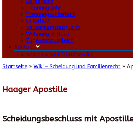
Sorgerecht
Trennungsjahr
Trennungsunterhalt
Unterhalt
Versorgungsausgleich
Wohnung & Haus
Zugewinnausgleich
Kontakt
Kostenloser Rückrufservice
Startseite
»
Wiki – Scheidung und Familienrecht
»
Ap
Haager Apostille
Scheidungsbeschluss mit Apostille