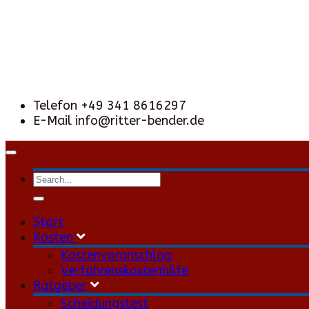
Telefon
+49 341 8616297
E-Mail
info@ritter-bender.de
Toggle
navigation
Start
Kosten
Kostenvoranschlag
Verfahrenskostenhilfe
Ratgeber
Scheidungstest