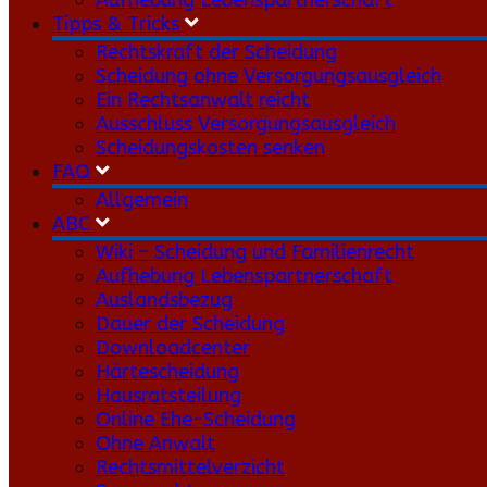
Aufhebung Lebenspartnerschaft
Tipps & Tricks
Rechtskraft der Scheidung
Scheidung ohne Versorgungsausgleich
Ein Rechtsanwalt reicht
Ausschluss Versorgungsausgleich
Scheidungskosten senken
FAQ
Allgemein
ABC
Wiki – Scheidung und Familienrecht
Aufhebung Lebenspartnerschaft
Auslandsbezug
Dauer der Scheidung
Downloadcenter
Härtescheidung
Hausratsteilung
Online Ehe-Scheidung
Ohne Anwalt
Rechtsmittelverzicht